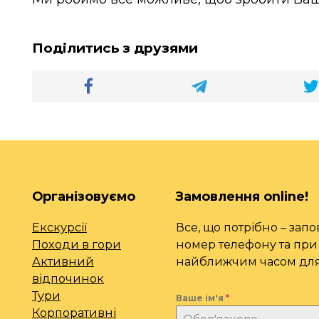
Поділитись з друзями
Організовуємо
Замовлення online!
Екскурсії
Все, що потрібно – зап
Походи в гори
номер телефону та при 
Активний
найближчим часом для 
відпочинок
Тури
Ваше ім'я
*
Корпоративні