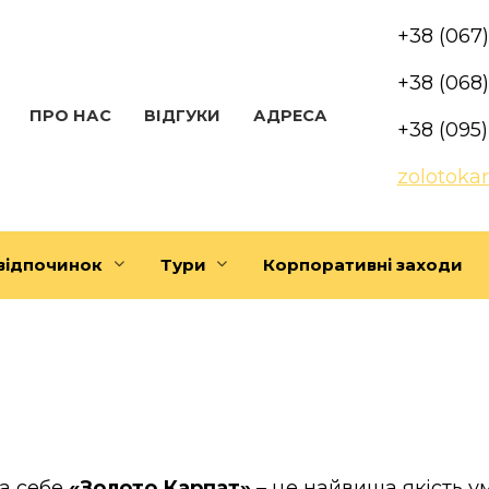
+38 (067
+38 (068
ПРО НАС
ВІДГУКИ
АДРЕСА
+38 (095
zolotoka
відпочинок
Тури
Корпоративні заходи
за себе
«Золото Карпат»
– це найвища якість у