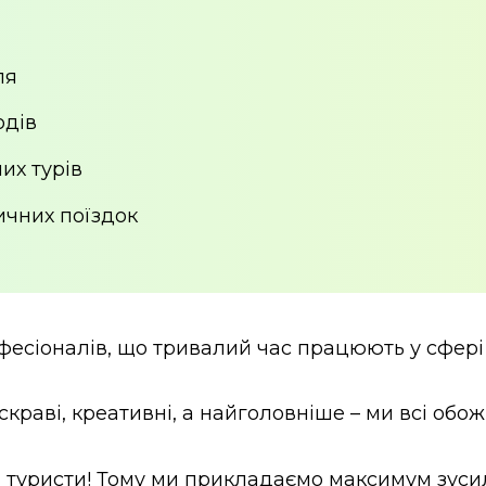
ля
одів
их турів
ичних поїздок
есіоналів, що тривалий час працюють у сфері
, яскраві, креативні, а найголовніше – ми всі о
 туристи! Тому ми прикладаємо максимум зусиль