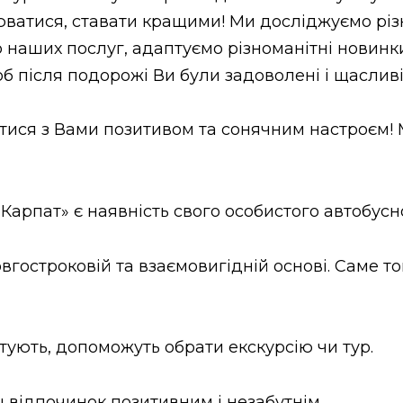
атися, ставати кращими! Ми досліджуємо різн
 наших послуг, адаптуємо різноманітні новинки
б після подорожі Ви були задоволені і щасливі
тися з Вами позитивом та сонячним настроєм! 
Карпат» є наявність свого особистого автобусн
гостроковій та взаємовигідній основі. Саме том
ують, допоможуть обрати екскурсію чи тур.
відпочинок позитивним і незабутнім.