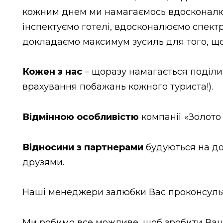
кожним днем ми намагаємось вдосконалюв
інспектуємо готелі, вдосконалюємо спектр
докладаємо максимум зусиль для того, що
Кожен з нас
– щоразу намагається поділи
врахування побажань кожного туриста!).
Відмінною особливістю
компанії «Золото 
Відносини з партнерами
будуються на дов
друзями.
Наші менеджери залюбки Вас проконсульт
Ми робимо все можливе, щоб зробити Ваш 