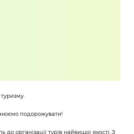
 туризму.
божнюємо подорожувати!
 до організації турів найвищої якості. З