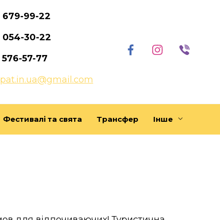
)
679-99-22
)
054-30-22
)
576-57-77
rpat.in.ua@gmail.com
Фестивалі та свята
Трансфер
Інше
мов для відпочиваючих! Туристична