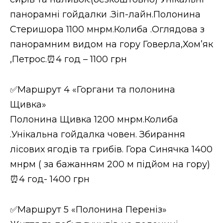
панорамні гойдалки .Зіп-лайн.Полонина
Стеришора 1100 мнрм.Колиба .Оглядова з
панорамним видом на гору Говерла,Хом’як
,Петрос.⏰4 год – 1100 грн
✅Маршрут 4 «Горгани та полонина
Щивка»
Полонина Щивка 1200 мнрм.Колиба
.Унікальна гойдалка човен. Збирання
лісових ягодів та грибів. Гора Синячка 1400
мнрм ( за бажанням 200 м підйом на гору)
⏰4 год- 1400 грн
✅Маршрут 5 «Полонина Переніз»