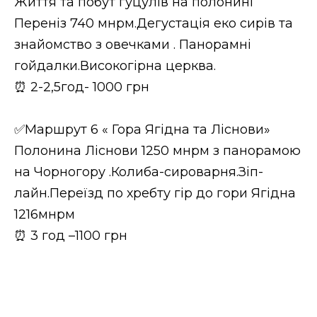
Життя та побут гуцулів на полонині
Переніз 740 мнрм.Дегустація еко сирів та
знайомство з овечками . Панорамні
гойдалки.Високогірна церква.
⏰ 2-2,5год- 1000 грн
✅Маршрут 6 « Гора Ягідна та Ліснови»
Полонина Ліснови 1250 мнрм з панорамою
на Чорногору .Колиба-сироварня.Зіп-
лайн.Переїзд по хребту гір до гори Ягідна
1216мнрм
⏰ 3 год –1100 грн