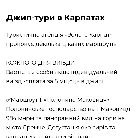
Джип-тури в Карпатах
Туристична агенція «Золото Карпат»
пропонує декілька цікавих маршрутів:
КОЖНОГО ДНЯ ВИЇЗДИ
Вартість з особи,якщо індивідуальний
виїзд -сплата за 5 міцсць в джипі
✅Маршрут 1. «Полонина Маковиця»
Полонинське господарство на г Маковиця
984 мнрм та панорамний вид на гори на
місто Яремче. Дегустація еко сирів та
карпатські гойдалки,Зіп лайн.