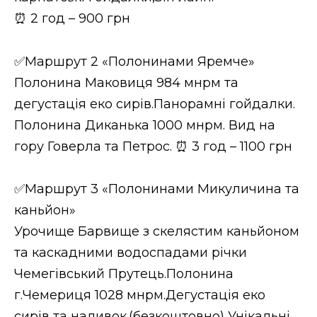
⏰ 2 год – 900 грн
✅Маршрут 2 «Полонинами Яремче»
Полонина Маковиця 984 мнрм та
дегустація еко сирів.Панорамні гойдалки.
Полонина Диканька 1000 мнрм. Вид на
гору Говерла та Петрос. ⏰ 3 год – 1100 грн
✅Маршрут 3 «Полонинами Микуличина та
каньйон»
Урочище Барвище з скелястим каньйоном
та каскадними водоспадами річки
Чемегівський Прутець.Полонина
г.Чемериця 1028 мнрм.Дегустація еко
сирів та наливок.(безкоштовно) Унікальні