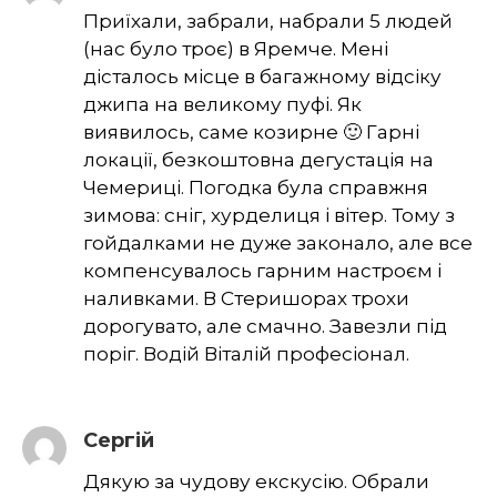
Приїхали, забрали, набрали 5 людей
(нас було троє) в Яремче. Мені
дісталось місце в багажному відсіку
джипа на великому пуфі. Як
виявилось, саме козирне 🙂 Гарні
локації, безкоштовна дегустація на
Чемериці. Погодка була справжня
зимова: сніг, хурделиця і вітер. Тому з
гойдалками не дуже законало, але все
компенсувалось гарним настроєм і
наливками. В Стеришорах трохи
дорогувато, але смачно. Завезли під
поріг. Водій Віталій професіонал.
Сергій
Дякую за чудову екскусію. Обрали