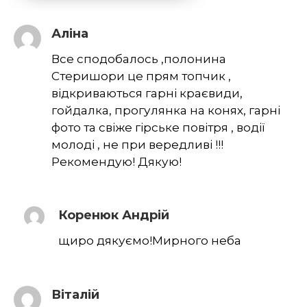
Аліна
Все сподобалось ,полонина
Стеришори це прям топчик ,
відкриваються гарні краєвиди,
гойдалка, прогулянка на конях, гарні
фото та свіже гірське повітря , водії
молоді , не при вередливі !!!
Рекомендую! Дякую!
Коренюк Андрій
щиро дякуємо!Мирного неба
Віталій