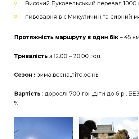
Високий Буковельський перевал 1000
пивоварня в с.Микуличин та сирний м
Протяжність маршруту в один бік
– 45 км
Тривалість
з 12.00 – 20.00 год.
Сезон :
зима,весна,літо,осінь
Вартість
: дорослі 700 грн,діти до 6 р . Б
%