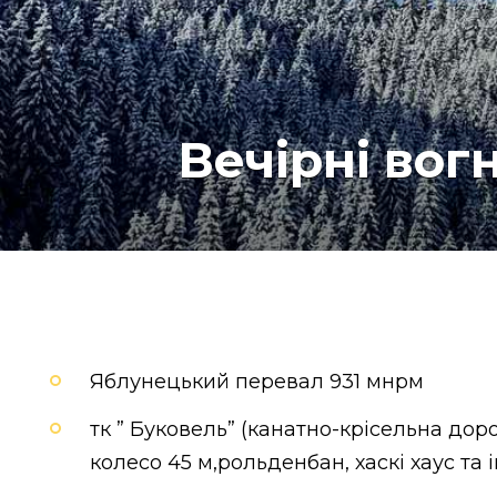
Вечірні вог
Яблунецький перевал 931 мнрм
тк ” Буковель” (канатно-крісельна дор
колесо 45 м,рольденбан, хаскі хаус та 