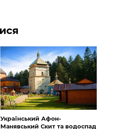
ися
Український Афон-
Манявський Скит та водоспад