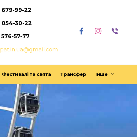
)
679-99-22
)
054-30-22
)
576-57-77
rpat.in.ua@gmail.com
Фестивалі та свята
Трансфер
Інше