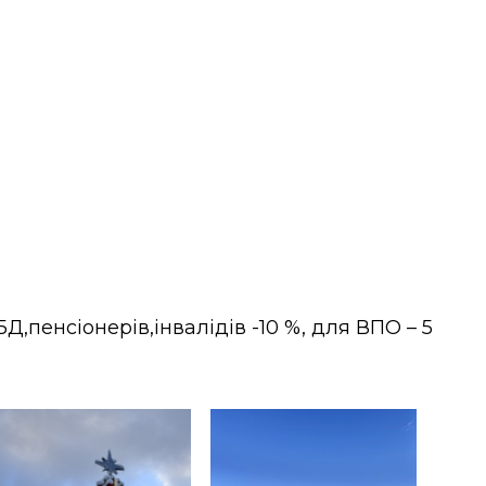
БД,пенсіонерів,інвалідів -10 %, для ВПО – 5