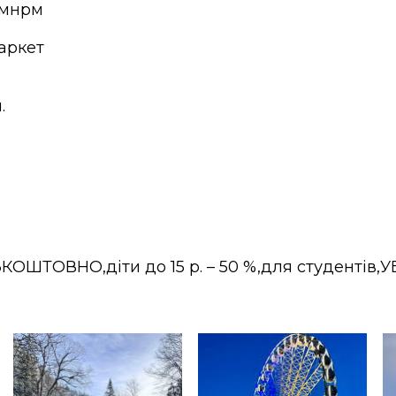
 мнрм
аркет
.
ЕЗКОШТОВНО,діти до 15 р. – 50 %,для студентів,У