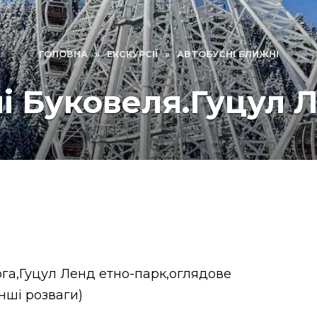
ГОЛОВНА
»
ЕКСКУРСІЇ
»
АВТОБУСНІ БЛИЖНІ
ні Буковеля.Гуцул 
ога,Гуцул Ленд етно-парк,оглядове
інші розваги)