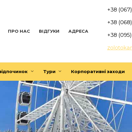
+38 (067
+38 (068
ПРО НАС
ВІДГУКИ
АДРЕСА
+38 (095
zolotoka
відпочинок
Тури
Корпоративні заходи