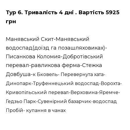
Тур 6. Тривалість 4 дні . Вартість 5925
грн
Манявський Скит-Манявський
водоспад(доїзд га позашляховиках)-
Писанкова Коломия-Добротівський
перевал-равликова ферма-Стежка
Довбуша-
к Бковель- Перевернута хата-
Динопарк-Труфеннецький водоспад-Ворохта-
Кривопільський перевал-Верховина-Яремче-
Гедзьо Парк-Сувенірний базарчик-водоспад
Пробій- купання в чанах