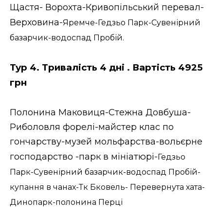
Щастя- Ворохта-Кривопільський перевал-
Верховина-
Яремче-Гедзьо Парк-Сувенірний
базарчик-водоспад Пробій.
Тур 4. Тривалість 4 дні . Вартість 4925
грн
Полонина Маковиця-Стежна Довбуша-
Риболовля форелі-майстер клас по
гончарству-музей мольфарства-вольєрне
господарство -парк в мініатюрі-
Гедзьо
Парк-Сувенірний базарчик-водоспад Пробій-
купання в чанах-Тк Бковель- Перевернута хата-
Динопарк-полонина Перці