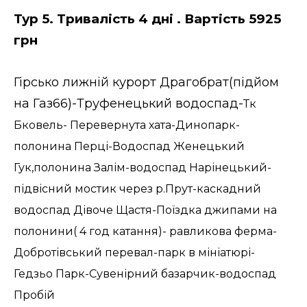
Тур 5. Тривалість 4 дні . Вартість 5925
грн
Гірсько лижній курорт Драгобрат(підйом
на Газ66)-Труфенецький водоспад-
Тк
Бковель- Перевернута хата-Динопарк-
полонина Перці-Водоспад Женецький
Гук,полонина Залім-водоспад Нарінецький-
підвісний мостик через р.Прут-каскадний
водоспад Дівоче Щастя-Поїздка джипами на
полонини( 4 год катання)- равликова ферма-
Добротівський перевал-парк в мініатюрі-
Гедзьо Парк-Сувенірний базарчик-водоспад
Пробій