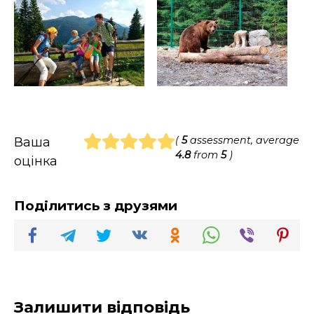
(
5
assessment, average
Ваша
4.8
from
5
)
оцінка
Поділитись з друзями
Залишити відповідь