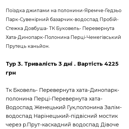
Поїздка джипами на полонини-Яремче-Гедзьо
Парк-Сувенірний базарчик-водоспад Пробій-
Стежка Довбуша- ТК Буковель- Перевернута
Хата-Динопарк-Полонина Перці-Чемегівський
Прутець каньйон.
Тур 3. Тривалість 3 дні . Вартість 4225
грн
Тк Бковель- Перевернута хата-Динопарк-
полонина Перці-Перевернута хата-
Водоспад Женецький Гук,полонина Залім-
водоспад Нарінецький-підвісний мостик
через р.Прут-каскадний водоспад Дівоче