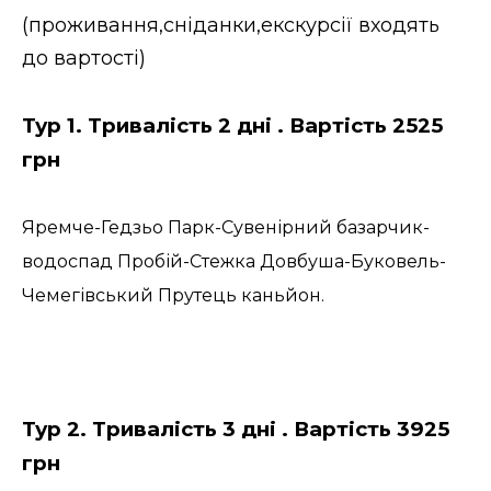
(проживання,сніданки,екскурсії входять
до вартості)
Тур 1. Тривалість 2 дні . Вартість 2525
грн
Яремче-Гедзьо Парк-Сувенірний базарчик-
водоспад Пробій-Стежка Довбуша-Буковель-
Чемегівський Прутець каньйон.
Тур 2. Тривалість 3 дні . Вартість 3925
грн