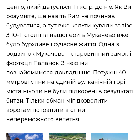
центр, який датується 1 тис. р. до н.е. Як Ви
розумієте, ще навіть Рим не починав
будуватися, а тут вже кельти кували залізо.
З 10-11 століття нашої ери в Мукачево вже
було бурхливе і сучасне життя. Одна з
родзинок Мукачево – старовинний замок і
фортеця Паланок. З нею ми
познайомимося докладніше. Потужні 40-
метрові стіни на єдиній вулканічній горі
міста ніколи не були підкорені в результаті
битви. Тільки обман міг дозволити
ворогам потрапити в стіни
непереможного велетня.