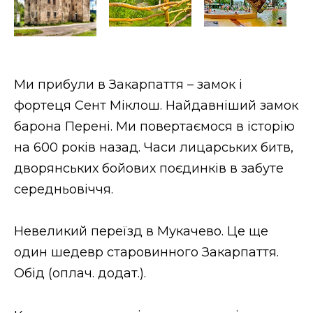
Ми прибули в Закарпаття – замок і
фортеця Сент Міклош. Найдавніший замок
барона Перені. Ми повертаємося в історію
на 600 років назад. Часи лицарських битв,
дворянських бойових поєдинків в забуте
середньовіччя.
Невеликий переїзд в Мукачево. Це ще
один шедевр старовинного Закарпаття.
Обід (оплач. додат.).