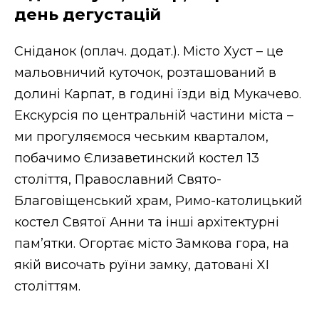
день дегустацій
Сніданок (оплач. додат.). Місто Хуст – це
мальовничий куточок, розташований в
долині Карпат, в годині їзди від Мукачево.
Екскурсія по центральній частини міста –
ми прогуляємося чеським кварталом,
побачимо Єлизаветинский костел 13
століття, Православний Свято-
Благовіщенський храм, Римо-католицький
костел Святої Анни та інші архітектурні
пам’ятки. Огортає місто Замкова гора, на
якій височать руїни замку, датовані XI
століттям.