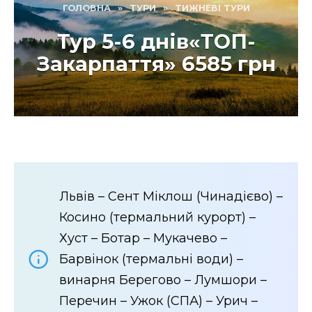
ГОЛОВНА
»
ТУРИ
»
ТИЖНЕВІ ТУРИ
Тур 5-6 днів«ТОП-
Закарпаття» 6585 грн
Львів – Сент Міклош (Чинадієво) –
Косино (термальний курорт) –
Хуст – Ботар – Мукачево –
Барвінок (термальні води) –
винарня Берегово – Лумшори –
Перечин – Ужок (СПА) – Урич –