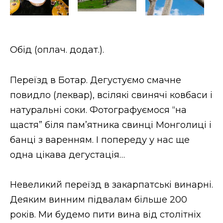
Обід (оплач. додат.).
Переїзд в Ботар. Дегустуємо смачне
повидло (леквар), всілякі свинячі ковбаси і
натуральні соки. Фотографуємося “на
щастя” біля пам’ятника свинці Монголиці і
банці з варенням. І попереду у нас ще
одна цікава дегустація…
Невеликий переїзд в закарпатські винарні.
Деяким винним підвалам більше 200
років. Ми будемо пити вина від столітніх