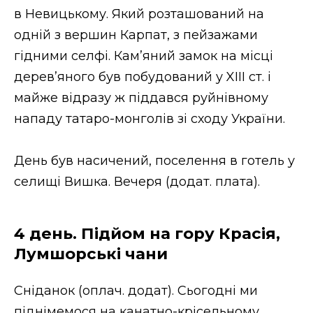
в Невицькому. Який розташований на
одній з вершин Карпат, з пейзажами
гідними селфі. Кам’яний замок на місці
дерев’яного був побудований у XIII ст. і
майже відразу ж піддався руйнівному
нападу татаро-монголів зі сходу України.
День був насичений, поселення в готель у
селищі Вишка. Вечеря (додат. плата).
4 день. Підйом на гору Красія,
Лумшорські чани
Сніданок (оплач. додат). Сьогодні ми
піднімемося на канатно-крісельному